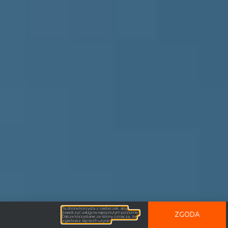
Ta strona korzysta z ciasteczek, aby
świadczyć usługi na najwyższym poziomie.
ZGODA
Dalsze korzystanie ze strony oznacza, że
zgadzasz się na ich użycie.