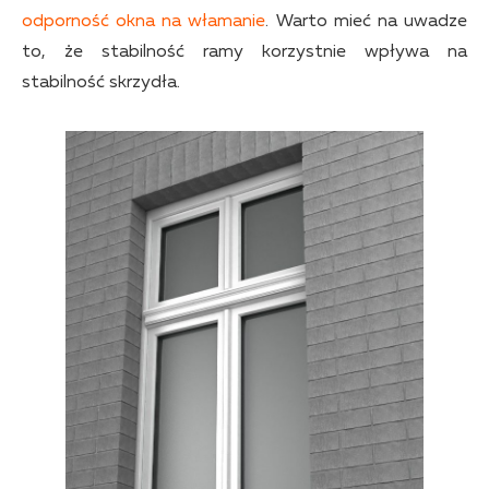
odporność okna na włamanie
. Warto mieć na uwadze
to, że stabilność ramy korzystnie wpływa na
stabilność skrzydła.