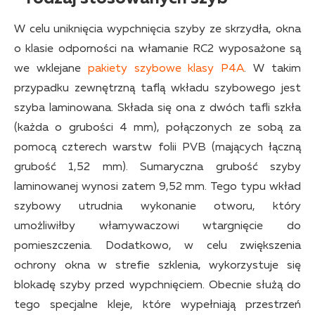
W celu uniknięcia wypchnięcia szyby ze skrzydła, okna
o klasie odporności na włamanie RC2 wyposażone są
we wklejane
pakiety szybowe klasy P4A
. W takim
przypadku zewnętrzną taflą wkładu szybowego jest
szyba laminowana. Składa się ona z dwóch tafli szkła
(każda o grubości 4 mm), połączonych ze sobą za
pomocą czterech warstw folii PVB (mających łączną
grubość 1,52 mm). Sumaryczna grubość szyby
laminowanej wynosi zatem 9,52 mm. Tego typu wkład
szybowy utrudnia wykonanie otworu, który
umożliwiłby włamywaczowi wtargnięcie do
pomieszczenia. Dodatkowo, w celu zwiększenia
ochrony okna w strefie szklenia, wykorzystuje się
blokadę szyby przed wypchnięciem. Obecnie służą do
tego specjalne kleje, które wypełniają przestrzeń