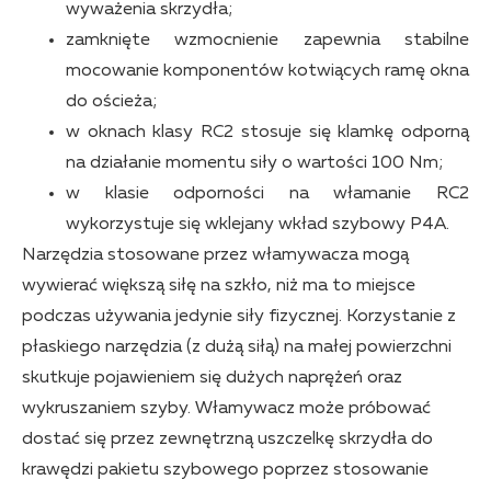
wyważenia skrzydła;
zamknięte wzmocnienie zapewnia stabilne
mocowanie komponentów kotwiących ramę okna
do ościeża;
w oknach klasy RC2 stosuje się klamkę odporną
na działanie momentu siły o wartości 100 Nm;
w klasie odporności na włamanie RC2
wykorzystuje się wklejany wkład szybowy P4A.
Narzędzia stosowane przez włamywacza mogą
wywierać większą siłę na szkło, niż ma to miejsce
podczas używania jedynie siły fizycznej. Korzystanie z
płaskiego narzędzia (z dużą siłą) na małej powierzchni
skutkuje pojawieniem się dużych naprężeń oraz
wykruszaniem szyby. Włamywacz może próbować
dostać się przez zewnętrzną uszczelkę skrzydła do
krawędzi pakietu szybowego poprzez stosowanie