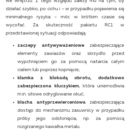
we wnętrzu. Z tego względu zależy mu na tym, by
działać szybko, po cichu i – w przypadku pojawienia się
minimalnego ryzyka – móc w krótkim czasie się
wycofać. Za skuteczność pakietu RC1 w
przedstawionej sytuacji odpowiadają:
zaczepy antywyważeniowe
zabezpieczające
elementy zawiasów oraz skrzydło przed
wypchnięciem go za pomocą natarcia całym
ciałem lub poprzez kopnięcie;
klamka z blokadą obrotu, dodatkowo
zabezpieczona kluczykiem
, która uniemożliwia
m.in. siłowe odryglowanie okuć;
blacha antyprzewierceniowa
zabezpieczająca
dostęp do mechanizmu zasuwnicy w przypadku
próby jego odsłonięcia, np. za pomocą
rozgrzanego kawałka metalu.