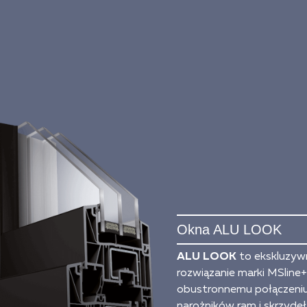
Okna ALU LOOK
ALU LOOK
to ekskluzyw
rozwiązanie marki MSline+.
obustronnemu połączeni
narożników ram i skrzyde