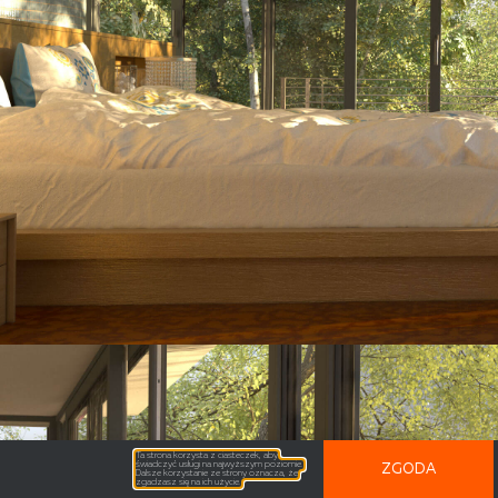
Ta strona korzysta z ciasteczek, aby
świadczyć usługi na najwyższym poziomie.
ZGODA
Dalsze korzystanie ze strony oznacza, że
zgadzasz się na ich użycie.