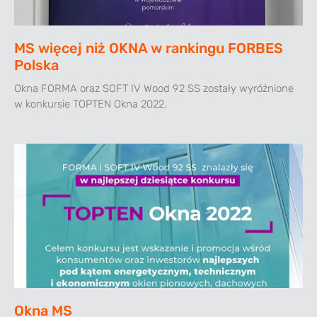
MS więcej niż OKNA w rankingu FORBES
Polska
Okna FORMA oraz SOFT IV Wood 92 SS zostały wyróżnione
w konkursie TOPTEN Okna 2022.
Okna MS