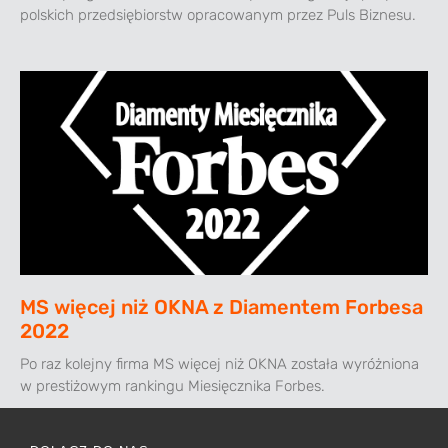
polskich przedsiębiorstw opracowanym przez Puls Biznesu.
MS więcej niż OKNA z Diamentem Forbesa
2022
Po raz kolejny firma MS więcej niż OKNA została wyróżniona
w prestiżowym rankingu Miesięcznika Forbes.