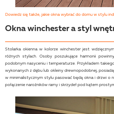
Dowiedz się także, jakie okna wybrać do domu w stylu in
Okna winchester a styl wnęt
Stolarka okienna w kolorze winchester jest wdzięcz
różnych stylach. Osoby poszukujące harmonii powinn
podobnym nasyceniu i temperaturze. Przykładem takiego 
wykonanych z dębu lub okleiny drewnopodobnej, posiada
w minimalistycznym stylu pasować będą okna i drzwi o rów
połączenie narożników ramy i skrzydeł pod kątem prost