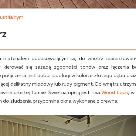
dustrialnym
.
rz
nym materiałem dopasowującym się do wnętrz zaaranżowa
y kierować się zasadą zgodności tonów oraz łączenia 
połączenia jest dobór podłogi w kolorze złotego dębu oraz
jącej delikatny miodowy lub rudy pigment. Do wnętrz utrzy
nie prostej formie. Świetną opcją jest linia
Wood Look
, w
ym do złudzenia przypomina okna wykonane z drewna.