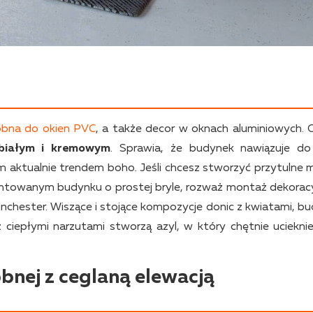
obna do okien PVC
, a także decor w oknach aluminiowych. 
 białym i kremowym
. Sprawia, że budynek nawiązuje do
ym aktualnie trendem boho
.
Jeśli chcesz stworzyć przytulne m
towanym budynku o prostej bryle, rozważ montaż dekorac
inchester. Wiszące i stojące kompozycje donic z kwiatami, bu
 ciepłymi narzutami stworzą azyl, w który chętnie uciekni
bnej z ceglaną elewacją