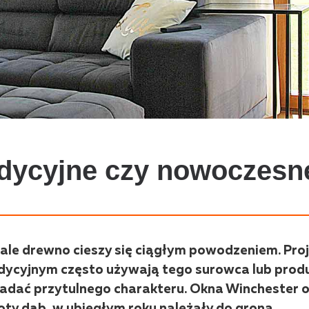
adycyjne czy nowoczesn
, ale drewno cieszy się ciągłym powodzeniem. Pro
adycyjnym często używają tego surowca lub pro
adać przytulnego charakteru. Okna Winchester 
ty dąb, w ubiegłym roku należały do grona