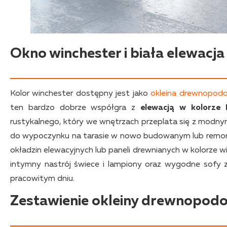
Okno winchester i biała elewacja
Kolor winchester dostępny jest jako
okleina drewnopod
ten bardzo dobrze współgra z
elewacją w kolorze
rustykalnego, który we wnętrzach przeplata się z modn
do wypoczynku na tarasie w nowo budowanym lub remon
okładzin elewacyjnych lub paneli drewnianych w kolorze w
intymny nastrój świece i lampiony oraz wygodne sofy z
pracowitym dniu.
Zestawienie okleiny drewnopodo