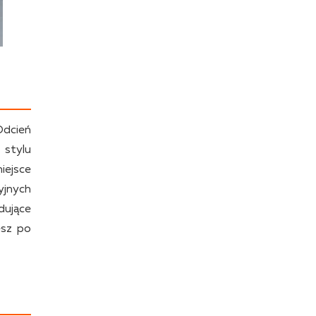
Odcień
 stylu
iejsce
yjnych
dujące
esz po