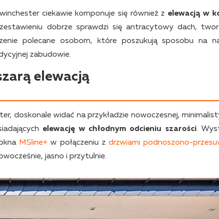
 winchester ciekawie komponuje się również z
elewacją w k
tawieniu dobrze sprawdzi się antracytowy dach, twor
zenie polecane osobom, które poszukują sposobu na n
dycyjnej zabudowie.
szarą elewacją
ster, doskonale widać na przykładzie nowoczesnej, minimalist
siadających
elewację w chłodnym odcieniu szarości
. Wys
 okna
MSline+
w połączeniu z
drzwiami podnoszono-przes
wocześnie, jasno i przytulnie.