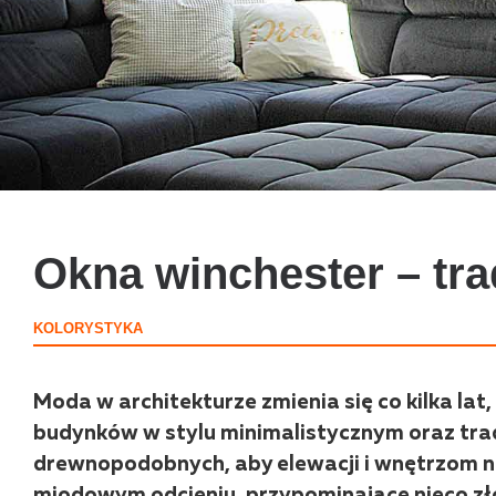
Okna winchester – tr
KOLORYSTYKA
Moda w architekturze zmienia się co kilka lat
budynków w stylu minimalistycznym oraz tr
drewnopodobnych, aby elewacji i wnętrzom n
miodowym odcieniu, przypominające nieco zło