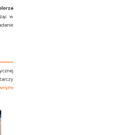
olorze
ząc w
adanie
ycznej
tarczy
uwnymi