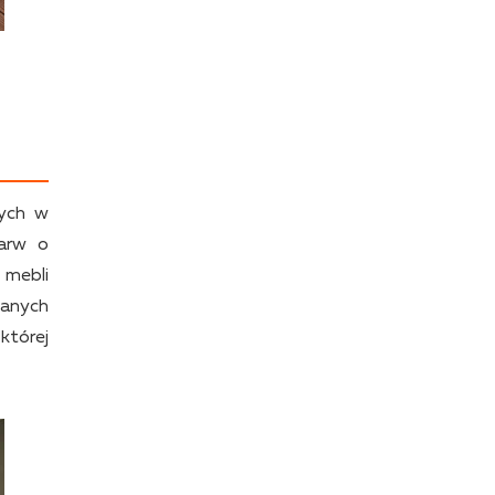
nych w
barw o
 mebli
manych
 której