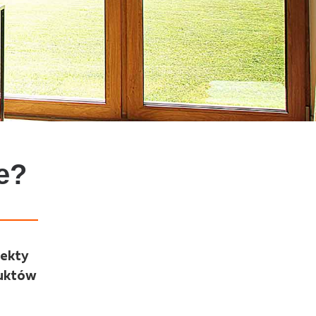
e?
jekty
duktów
o