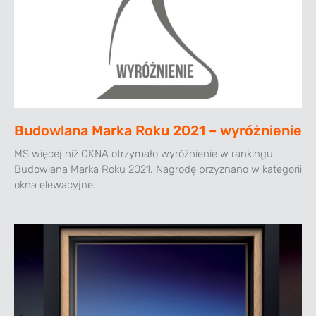
Budowlana Marka Roku 2021 – wyróżnienie
MS więcej niż OKNA otrzymało wyróżnienie w rankingu
Budowlana Marka Roku 2021. Nagrodę przyznano w kategorii
okna elewacyjne.