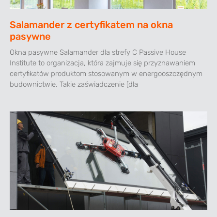
Salamander z certyfikatem na okna
pasywne
Okna pasywne Salamander dla strefy C Passive House
Institute to organizacja, która zajmuje się przyznawaniem
certyfikatów produktom stosowanym w energooszczędnym
budownictwie. Takie zaświadczenie (dla