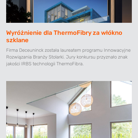
Wyróżnienie dla ThermoFibry za włókno
szklane
Firma Deceuninck została laureatem programu Innowacyjne
Rozwiązania Branży Stolarki. Jury konkursu przyznało znak
jakości IRBS technologii ThermoFibra.