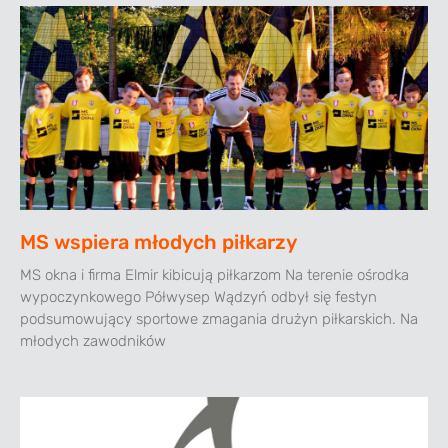
MS wspiera młodych piłkarzy
MS okna i firma Elmir kibicują piłkarzom Na terenie ośrodka
wypoczynkowego Półwysep Wądzyń odbył się festyn
podsumowujący sportowe zmagania drużyn piłkarskich. Na
młodych zawodników