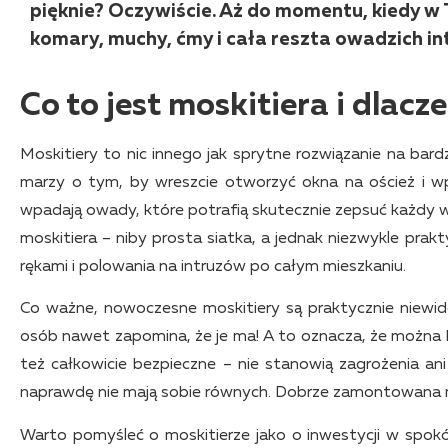
pięknie? Oczywiście. Aż do momentu, kiedy w 
komary, muchy, ćmy i cała reszta owadzich in
Co to jest moskitiera i dlacz
Moskitiery to nic innego jak sprytne rozwiązanie na bardz
marzy o tym, by wreszcie otworzyć okna na oścież i w
wpadają owady, które potrafią skutecznie zepsuć każdy w
moskitiera – niby prosta siatka, a jednak niezwykle pr
rękami i polowania na intruzów po całym mieszkaniu.
Co ważne, nowoczesne moskitiery są praktycznie niewid
osób nawet zapomina, że je ma! A to oznacza, że można 
też całkowicie bezpieczne – nie stanowią zagrożenia an
naprawdę nie mają sobie równych. Dobrze zamontowana m
Warto pomyśleć o moskitierze jako o inwestycji w spokój