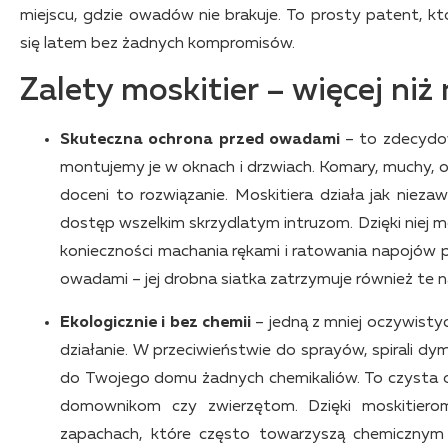
miejscu, gdzie owadów nie brakuje. To prosty patent, 
się latem bez żadnych kompromisów.
Zalety moskitier – więcej niż 
Skuteczna ochrona przed owadami
– to zdecydow
montujemy je w oknach i drzwiach. Komary, muchy, o
doceni to rozwiązanie. Moskitiera działa jak nieza
dostęp wszelkim skrzydlatym intruzom. Dzięki niej m
konieczności machania rękami i ratowania napojów p
owadami – jej drobna siatka zatrzymuje również te n
Ekologicznie i bez chemii
– jedną z mniej oczywistyc
działanie. W przeciwieństwie do sprayów, spirali d
do Twojego domu żadnych chemikaliów. To czysta oc
domownikom czy zwierzętom. Dzięki moskitiero
zapachach, które często towarzyszą chemicznym