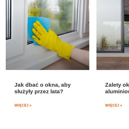
Jak dbać o okna, aby
Zalety o
służyły przez lata?
alumini
WIĘCEJ »
WIĘCEJ »