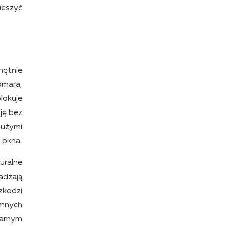
ieszyć
hętnie
omara,
lokuje
ję bez
dużymi
 okna.
uralne
adzają
zkodzi
emnych
larnym