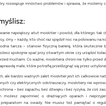
który rozwiązuje mnóstwo problemów i sprawia, że możemy c
myślisz:
anie największy atut moskitier i powód, dla którego tak c
sy, ćmy – każdy, kto choć raz spędził noc na polowaniu na k
wodna tarcza – stanowi fizyczną barierę, która skutecznie b
ożesz spokojnie spać przy otwartym oknie czy urządzić kolac
rzed muchami. Co ważne, moskitiera chroni nie tylko przed 
aprawdę małe, które potrafią prześlizgnąć się przez uchylone
h, ale bardzo ważnych zalet moskitier jest ich całkowicie nat
ymnych czy elektrycznych odstraszaczy, moskitiery nie wprow
hrona – bez zapachu, bez dźwięku i bez ryzyka, że coś zas
m możesz zapomnieć o drażniących oparach i nieprzyj
 preparatom na owady. Nie musisz też pamiętać o regu