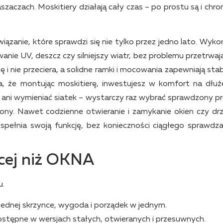
aczach. Moskitiery działają cały czas – po prostu są i chroni
wiązanie, które sprawdzi się nie tylko przez jedno lato. Wyko
ie UV, deszcz czy silniejszy wiatr, bez problemu przetrwają
ię i nie przeciera, a solidne ramki i mocowania zapewniają sta
 że montując moskitierę, inwestujesz w komfort na dłuże
ni wymieniać siatek – wystarczy raz wybrać sprawdzony p
ezony. Nawet codzienne otwieranie i zamykanie okien czy drz
spełnia swoją funkcję, bez konieczności ciągłego sprawdzan
cej niż OKNA
u.
 jednej skrzynce, wygoda i porządek w jednym.
ostępne w wersjach stałych, otwieranych i przesuwnych.