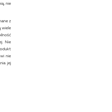
ą, nie
nane z
 wiele
bilność
j. Nie
rodukt
wi nie
ia jej