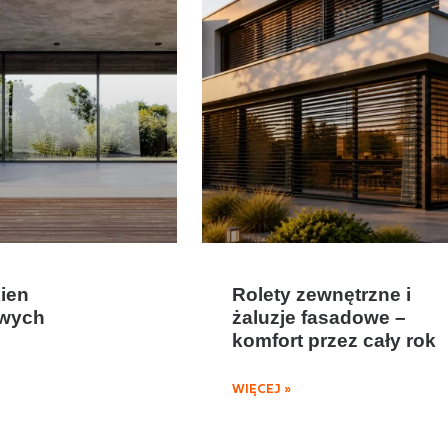
kien
Rolety zewnętrzne i
owych
żaluzje fasadowe –
komfort przez cały rok
WIĘCEJ »