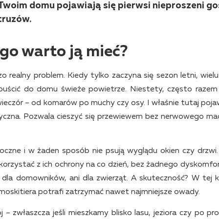
Twoim domu pojawiają się pierwsi nieproszeni go
truzów.
ego warto ją mieć?
o realny problem. Kiedy tylko zaczyna się sezon letni, wielu
puścić do domu świeże powietrze. Niestety, często razem
ieczór – od komarów po muchy czy osy. I właśnie tutaj pojaw
aktyczna. Pozwala cieszyć się przewiewem bez nerwowego ma
oczne i w żaden sposób nie psują wyglądu okien czy drzwi.
korzystać z ich ochrony na co dzień, bez żadnego dyskomfor
i dla domowników, ani dla zwierząt. A skuteczność? W tej k
oskitiera potrafi zatrzymać nawet najmniejsze owady.
 – zwłaszcza jeśli mieszkamy blisko lasu, jeziora czy po pr