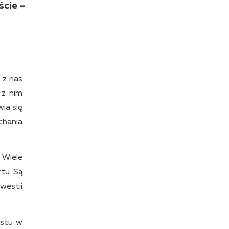
ście –
 z nas
 z nim
ia się
chania
 Wiele
tu. Są
westii
ostu w