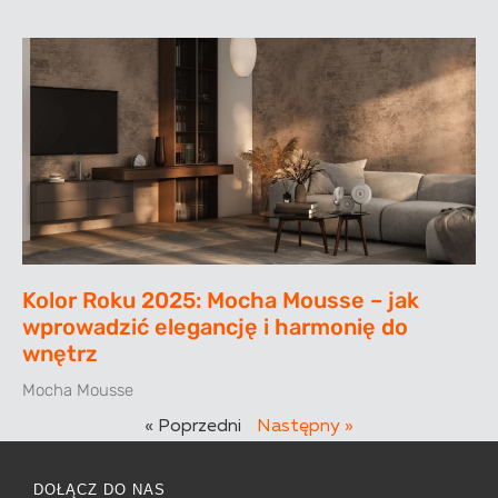
Kolor Roku 2025: Mocha Mousse – jak
wprowadzić elegancję i harmonię do
wnętrz
Mocha Mousse
« Poprzedni
Następny »
DOŁĄCZ DO NAS