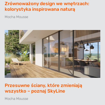
Zrównoważony design we wnętrzach:
kolorystyka inspirowana naturą
Mocha Mousse
Przesuwne ściany, które zmieniają
wszystko – poznaj SkyLine
Mocha Mousse