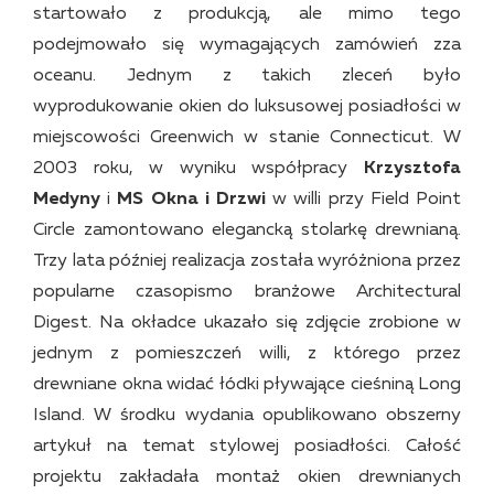
startowało z produkcją, ale mimo tego
podejmowało się wymagających zamówień zza
oceanu. Jednym z takich zleceń było
wyprodukowanie okien do luksusowej posiadłości w
miejscowości Greenwich w stanie Connecticut. W
2003 roku, w wyniku współpracy
Krzysztofa
Medyny
i
MS Okna i Drzwi
w willi przy Field Point
Circle zamontowano elegancką stolarkę drewnianą.
Trzy lata później realizacja została wyróżniona przez
popularne czasopismo branżowe Architectural
Digest. Na okładce ukazało się zdjęcie zrobione w
jednym z pomieszczeń willi, z którego przez
drewniane okna widać łódki pływające cieśniną Long
Island. W środku wydania opublikowano obszerny
artykuł na temat stylowej posiadłości. Całość
projektu zakładała montaż okien drewnianych