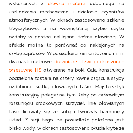
wykonanych z
drewna meranti
odpornego na
uszkodzenia mechaniczne i działanie czynników
atmosferycznych. W oknach zastosowano szklenie
trzyszybowe, a na wewnętrznej szybie użyto
ozdoby w postaci naklejonej taśmy ołowianej. W
efekcie można to porównać do naklejonych na
szybę szprosów. W posiadłości zamontowano m. in.
dwunastometrowe
drewniane drzwi podnoszono-
przesuwne HS
otwierane na boki. Cała konstrukcja
podzielona została na cztery równe części, a szyby
ozdobiono siatką ołowianych taśm. Majstersztyk
konstrukcyjny polegał na tym, żeby po całkowitym
rozsunięciu środkowych skrzydeł, linie ołowianych
taśm licowały się ze sobą i tworzyły harmonijny
układ. Z racji tego, że posiadłość położona jest
blisko wody, w oknach zastosowano okucia kryte ze