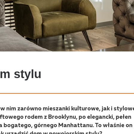
m stylu
w nim zarówno mieszanki kulturowe, jak i stylow
ftowego rodem z Brooklynu, po elegancki, pełen
la bogatego, górnego Manhattanu. To właśnie on 
Jak urządzić dom w nowojorskim stylu?