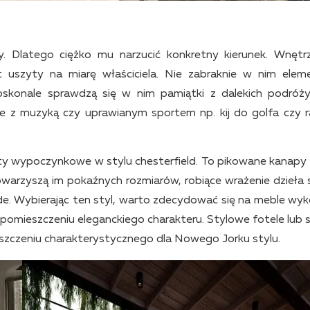
ny. Dlatego ciężko mu narzucić konkretny kierunek. Wnęt
 uszyty na miarę właściciela. Nie zabraknie w nim ele
skonale sprawdzą się w nim pamiątki z dalekich podróży,
z muzyką czy uprawianym sportem np. kij do golfa czy r
y wypoczynkowe w stylu chesterfield. To pikowane kanapy i
Towarzyszą im pokaźnych rozmiarów, robiące wrażenie dzieła s
de. Wybierając ten styl, warto zdecydować się na meble wy
ą pomieszczeniu eleganckiego charakteru. Stylowe fotele lub 
eszczeniu charakterystycznego dla Nowego Jorku stylu.