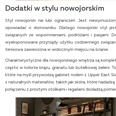
Dodatki w stylu nowojorskim
Styl nowojorski nie lubi ograniczeń. Jest niewymuszo
opowiadać o domowniku. Dlatego nowojorski styl jest
związanych ze wspomnieniami, podróżami i pasjami. Do
wyeksponowane przyrządy użytku codziennego związane 
tenisowa zawieszona w widocznym miejscu na ścianie.
Charakterystyczne dla nowojorskiego wnętrza są komplet
często w kolorze brązu, granatu lub butelkowej zieleni. 
które na myśl przywodzą gabinet rodem z Upper East Si
z naturalnych materiałów, takich jak skóra, które nadadz
połączeniu z prostymi stolikami i regałami dodadzą pomi