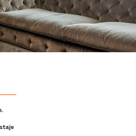
e.
staje