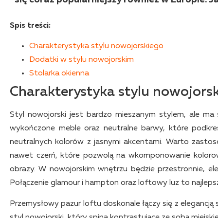
Spis treści:
Charakterystyka stylu nowojorskiego
Dodatki w stylu nowojorskim
Stolarka okienna
Charakterystyka stylu nowojors
Styl nowojorski jest bardzo mieszanym stylem, ale ma 
wykończone meble oraz neutralne barwy, które podkre
neutralnych kolorów z jasnymi akcentami. Warto zastosow
nawet czerń, które pozwolą na wkomponowanie kolorowy
obrazy. W nowojorskim wnętrzu będzie przestronnie, el
Połączenie glamour i hampton oraz loftowy luz to najlepsz
Przemysłowy pazur loftu doskonale łączy się z elegancj
styl nowojorski, który spina kontrastujące ze sobą miejski