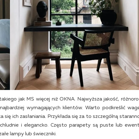
akiego jak MS więcej niż OKNA. Najwyższa jakość, różnor
najbardziej wymagających klientów. Warto podkreślić wagę
a się ich zasłaniania. Przykłada się za to szczególną starann
hludnie i elegancko. Często parapety są puste lub ewent
ałe lampy lub świeczniki.