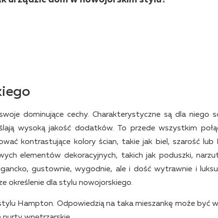
kiego
swoje dominujące cechy. Charakterystyczne są dla niego so
ślają wysoką jakość dodatków. To przede wszystkim połą
ać kontrastujące kolory ścian, takie jak biel, szarość lub 
ch elementów dekoracyjnych, takich jak poduszki, narzu
egancko, gustownie, wygodnie, ale i dość wytrawnie i luks
e określenie dla stylu nowojorskiego.
ą stylu Hampton. Odpowiedzią na taka mieszankę może być w
e nurty wnętrzarskie.