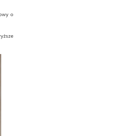
mowy o
wyższe