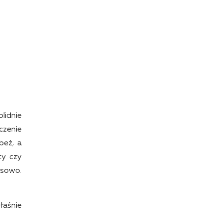
lidnie
czenie
beż, a
ty czy
usowo.
łaśnie