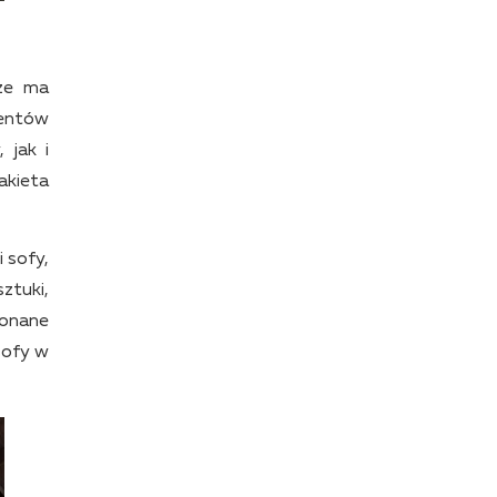
rze ma
mentów
 jak i
akieta
 sofy,
ztuki,
konane
sofy w