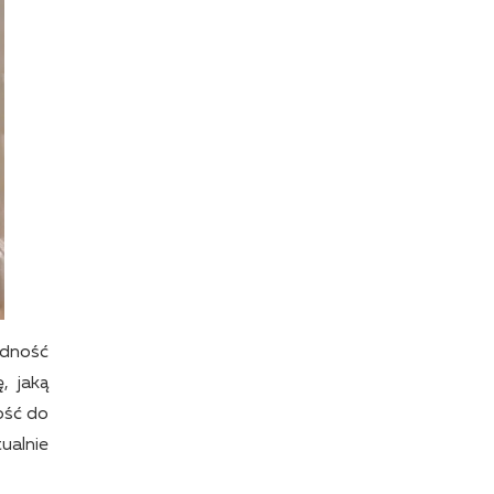
odność
, jaką
ość do
ualnie