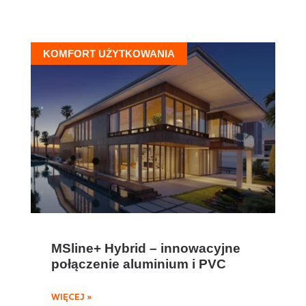
KOMFORT UŻYTKOWANIA
MSline+ Hybrid – innowacyjne
połączenie aluminium i PVC
WIĘCEJ »