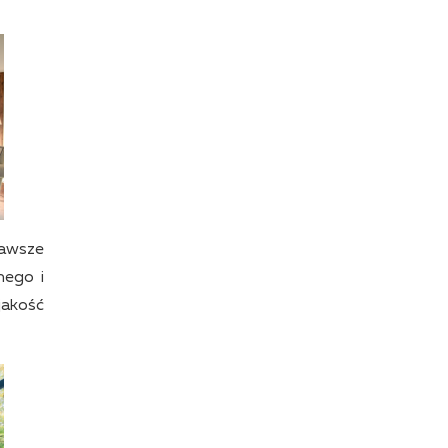
zawsze
nego i
jakość