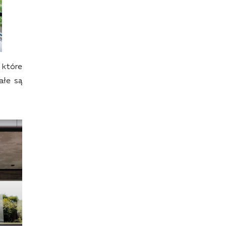
, które
ałe są