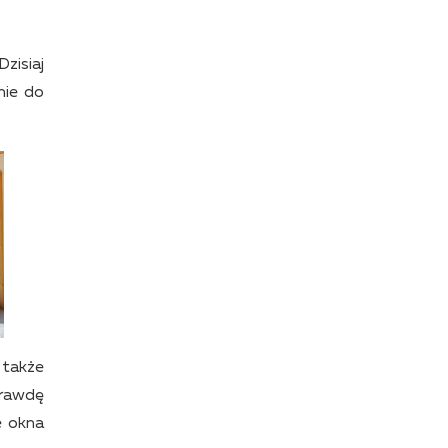
zisiaj
nie do
 także
prawdę
e okna